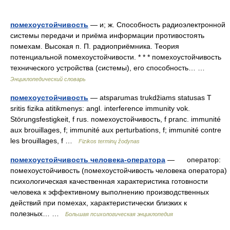
помехоустойчивость
— и; ж. Способность радиоэлектронной
системы передачи и приёма информации противостоять
помехам. Высокая п. П. радиоприёмника. Теория
потенциальной помехоустойчивости. * * * помехоустойчивость
технического устройства (системы), его способность… …
Энциклопедический словарь
помехоустойчивость
— atsparumas trukdžiams statusas T
sritis fizika atitikmenys: angl. interference immunity vok.
Störungsfestigkeit, f rus. помехоустойчивость, f pranc. immunité
aux brouillages, f; immunité aux perturbations, f; immunité contre
les brouillages, f …
Fizikos terminų žodynas
помехоустойчивость человека-оператора
— оператор:
помехоустойчивость (помехоустойчивость человека оператора)
психологическая качественная характеристика готовности
человека к эффективному выполнению производственных
действий при помехах, характеристически близких к
полезных… …
Большая психологическая энциклопедия